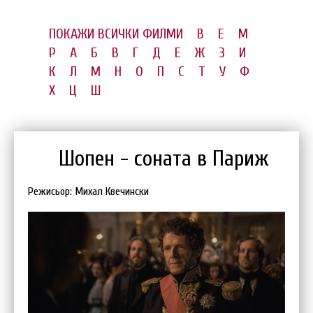
ПОКАЖИ ВСИЧКИ ФИЛМИ
B
E
M
P
А
Б
В
Г
Д
Е
Ж
З
И
К
Л
М
Н
О
П
С
Т
У
Ф
Х
Ц
Ш
Шопен - соната в Париж
Режисьор: Михал Квечински