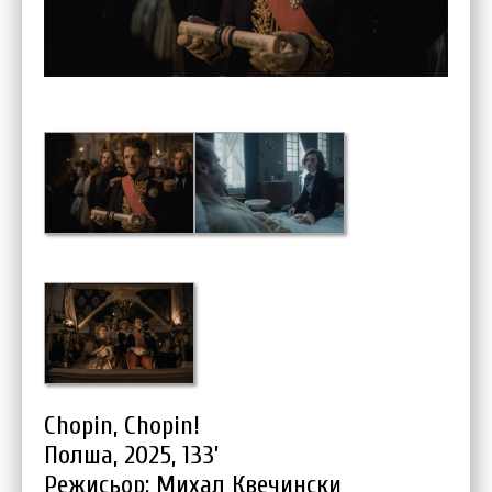
Chopin, Chopin!
Полша, 2025, 133’
Режисьор: Михал Квечински