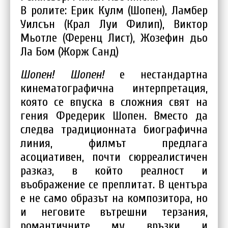
В ролите: Ерик Кулм (Шопен), Ламбер
Уилсън (Крал Луи Филип), Виктор
Мьотле (Ференц Лист), Жозефин дьо
Ла Бом (Жорж Санд)
Шопен! Шопен!
е нестандартна
кинематографична интерпретация,
която се впуска в сложния свят на
гения Фредерик Шопен. Вместо да
следва традиционната биографична
линия, филмът предлага
асоциативен, почти сюрреалистичен
разказ, в който реалност и
въображение се преплитат. В центъра
е не само образът на композитора, но
и неговите вътрешни терзания,
романтичните му връзки и