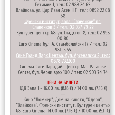
Евтимий 1, тел.: 02 989 24 69
Влайкова, ул. Цар Иван Асен II 11, тел.: 0892 22 68
68
Френски институт, зала “Славейков” пл.
Славейков 3 / тел.: 02 937 79 22
Културен център G8, ул. Гладстон 8, тел.: 02 995
00 80
Euro Cinema бул. А. Стамболийски 17 / тел.: 02
981 15 55
Сине Гранд Парк Център, бул. Арсеналски 2, тел.:
0878 732200
Синема Сити Парадайс Център Mall Paradise
Center, бул. Черни връх 100 / тел: 02 903 74 74
ЦЕНИ НА БИЛЕТИ:
НДК Зала 1 - 16.00 лв. (8.18 €) / 14.00 лв. (7.16 €)
--
Кино “Люмиер”, Дом на киното, “Одеон”,
“Влайкова”, Френски институт, Културен център
G8, Euro Cinema: 14.00 лв. (7.16 €) / 10.00 лв. (5.11 €)