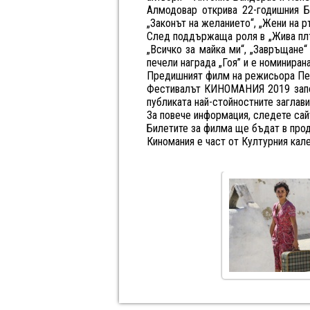
Алмодовар открива 22-годишния Б
„Законът на желанието“, „Жени на ръ
След поддържаща роля в „Жива плът
„Всичко за майка ми“, „Завръщане
печели награда „Гоя” и е номинирана
Предишният филм на режисьора Пед
Фестивалът КИНОМАНИЯ 2019 започ
публиката най-стойностните заглави
За повече информация, следете сай
Билетите за филма ще бъдат в прода
Киномания е част от Културния кал