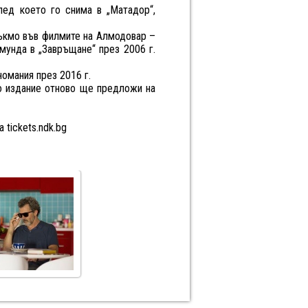
лед което го снима в „Матадор“,
тъкмо във филмите на Алмодовар –
мунда в „Завръщане“ през 2006 г.
омания през 2016 г.
о издание отново ще предложи на
 tickets.ndk.bg