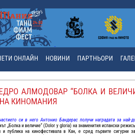
ЛЕТИ ОНЛАЙН
НОВИНИ
ПАРТНЬОРИ
ГАЛ
ПЕДРО АЛМОДОВАР “БОЛКА И ВЕЛИЧ
 НА КИНОМАНИЯ
частието си в него Антонио Бандерас получи наградата за най-д
ът „Болка и величие“ (Dolor y gloria) на знаменития испански режи
 и публика на кинофестивала в Кан, е сред първите сигурни з