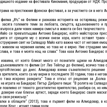
одишното издание на фестивала Киномания, продуциран от НДК. П
грама на престижния френски фестивал, а за участието си в него 
т филма „8½“ на Фелини и разказва историята на остаряващ реж
а засяга големите теми за любовта, смъртта, вдъхновението и 
 въпроса дали човек намира смисъл в живота си без творчеството.
Майо се превъплъщава Антонио Бандерас, който майсторски прес
ията от срещите му с всички онези хора, които оставят траен 
струирания свят на Салвадор Майо като важна част от неговия емо
е живеем на червения килим, но това не е вярно. Ние страдаме мн
слава, и това е моята нощ на слава.” Това каза Антонио Бандерас п
 изваяна, от която бликат много от познатите щрихи на Алмодов
вдъхновявалите го филми (от Лиз Тейлър до Фелини), всичко това 
ертоИглесиас до днес. Алмодовар взема съзнателното решение 
а зрителите, които са му верни в последните 30 години, това е него
 така искрено разкрита.” Това е откъс от рецензия за „Болка
од на играта на Бандерас Питър Дебрюге пише: “В ролята на Салвад
е повлияно от тяхното десетилетно приятелство, разбира се, но н
и доверие към близък артист, заради което Бандерас сваля маск
о своя режисьор.”
алки в облаците“ (2013), това е първият филм на Алмодовар, в 
опе Крус - играят главни роли.