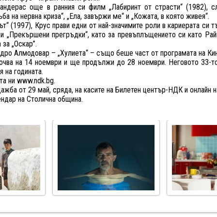
андерас още в ранния си филм „Лабиринт от страсти“ (1982), с
ба на нервна криза“, „Ела, завържи ме“ и „Кожата, в която живея“.
“ (1997), Крус прави едни от най-значимите роли в кариерата си 
“ и „Прекършени прегръдки“, като за превъплъщението си като Рай
 за „Оскар”.
ро Алмодовар – „Хулиета“ – също беше част от програмата на Кин
ва на 14 ноември и ще продължи до 28 ноември. Неговото 33-т
я на годината.
та ни www.ndk.bg.
жба от 29 май, сряда, на касите на Билетен център-НДК и онлайн на
ендар на Столична община.