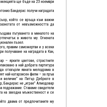
рожекцията ще бъде на 23 ноември
Антонио Бандерас получи наградата
исьор, който се връща към важни
празнотата от невъзможността да
ъздава пътуването в миналото на
отпечатък в живота му. Огнената
ционален пъзел.
ого, правим саможертви и у всеки
ри получаване на наградата в Кан,
ар – ярките цветове, страстните
опаковано в най-добрата партитура
да отхвърли явната мелодрама в
вият най-катарзисен филм – за пръв
 и величие“ на Питър Дебрюге в
ор, Бандерас не „играе” Алмодовар
яма подражание. Ставаме свидетели
ата на звездна мъжественост и се
който двама от предпочитаните му