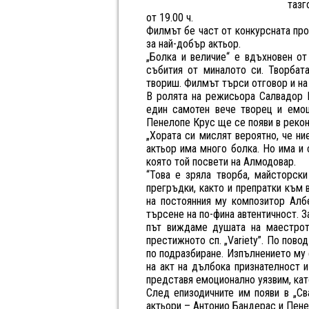
тазг
от 19.00 ч.
Филмът бе част от конкурсната про
за най-добър актьор.
„Болка и величие“ е вдъхновен о
събития от миналото си. Творбат
твориш. Филмът търси отговор и на
В ролята на режисьора Салвадор 
един самотен вече творец и емоц
Пенелопе Крус ще се появи в рекон
„Хората си мислят вероятно, че ни
актьор има много болка. Но има и 
която той посвети на Алмодовар.
“Това е зряла творба, майсторски
прегръдки, както и препратки към 
на постоянния му композитор Алб
търсене на по-фина автентичност. З
път виждаме душата на маестрото
престижното сп. „Variety”. По пов
по подразбиране. Изпълнението му 
на акт на дълбока признателност 
представя емоционално уязвим, кат
След епизодичните им появи в „Св
актьори – Антонио Бандерас и Пенел