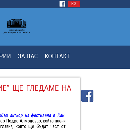
BG
ЕРИИ
ЗА НАС
КОНТАКТ
ИЕ” ЩЕ ГЛЕДАМЕ НА
обър актьор на фестивала в Кан.
сьор Педро Алмодовар, който плени
аглавия, които ще бъдат част от