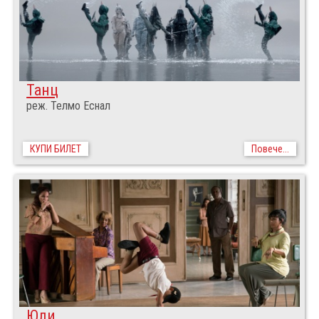
Танц
реж. Телмо Еснал
КУПИ БИЛЕТ
Повече...
Юли