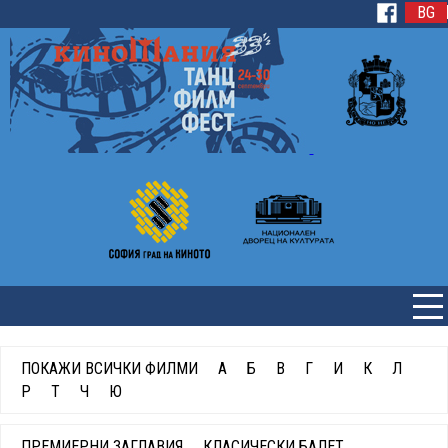
BG
ПОКАЖИ ВСИЧКИ ФИЛМИ
А
Б
В
Г
И
К
Л
Р
Т
Ч
Ю
ПРЕМИЕРНИ ЗАГЛАВИЯ
КЛАСИЧЕСКИ БАЛЕТ