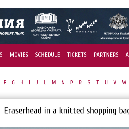
S
MOVIES
SCHEDULE
TICKETS
PARTNERS
A
F
G
H
I
J
L
M
N
P
R
S
T
U
V
W
Eraserhead in a knitted shopping ba