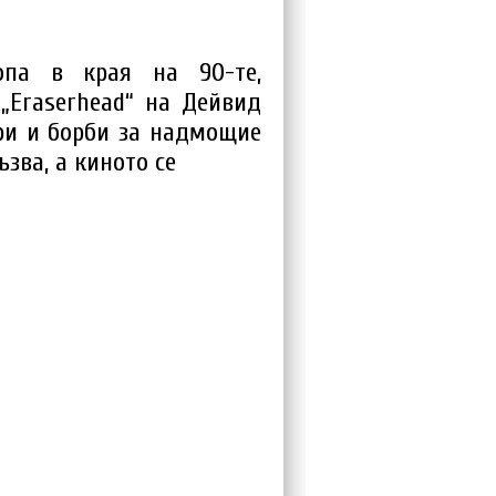
па в края на 90-те,
„Eraserhead“ на Дейвид
ари и борби за надмощие
ъзва, а киното се