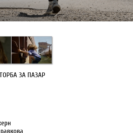
ТОРБА ЗА ПАЗАР
хeрн
дравкова