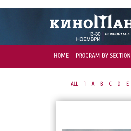
HOME
PROGRAM BY SECTION
ALL
1
A
B
C
D
E