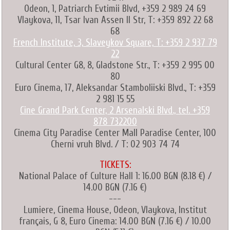
Odeon, 1, Patriarch Evtimii Blvd, +359 2 989 24 69
Vlaykova, 11, Tsar Ivan Assen II Str, T: +359 892 22 68
68
French Institute, 3, Slaveykov Square, T: +359 2 937 79
22
Cultural Center G8, 8, Gladstone Str., T: +359 2 995 00
80
Euro Cinema, 17, Aleksandar Stamboliiski Blvd., T: +359
2 981 15 55
Cine Grand Park Center, 2 Arsenalski Blvd., tel. +359
878 732200
Cinema City Paradise Center Mall Paradise Center, 100
Cherni vruh Blvd. / T: 02 903 74 74
TICKETS:
National Palace of Culture Hall 1: 16.00 BGN (8.18 €) /
14.00 BGN (7.16 €)
---
Lumiere, Cinema House, Odeon, Vlaykova, Institut
français, G 8, Euro Cinema: 14.00 BGN (7.16 €) / 10.00