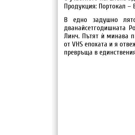
Продукция: Портокал – 
В едно задушно лят
дванайсетгодишната Ро
Линч. Пътят ѝ минава п
от VHS епохата и я отвеж
превръща в единствения