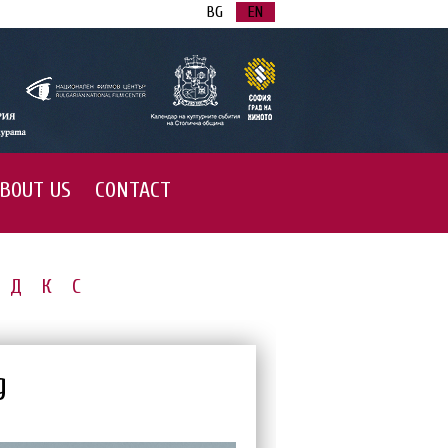
BG
EN
BOUT US
CONTACT
Д
К
С
g