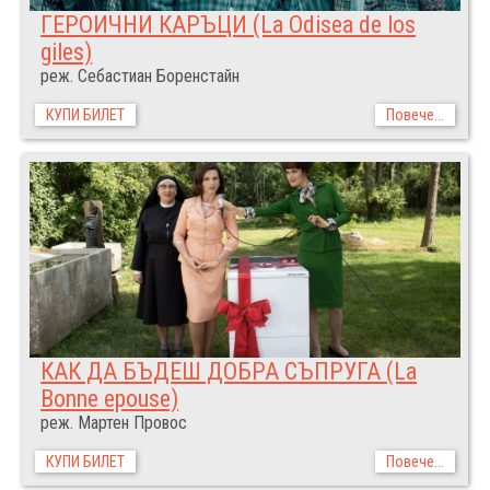
ГЕРОИЧНИ КАРЪЦИ (La Odisea de los
giles)
реж. Себастиан Боренстайн
КУПИ БИЛЕТ
Повече...
КАК ДА БЪДЕШ ДОБРА СЪПРУГА (La
Bonne epouse)
реж. Мартен Провос
КУПИ БИЛЕТ
Повече...