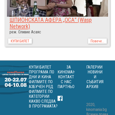
ШПИОНСКАТА АФЕРА „ОСА” (Wasp
Network)
реж. Оливие Асаяс
КУПИ БИЛЕТ
Повече...
КУПИ БИЛЕТ
ЗА
ГАЛЕРИИ
ПРОГРАМА ПО
КИНОМАНИЯ
НОВИНИ
ДНИ И КИНА
КОНТАКТ
И
ФИЛМИТЕ ПО
С НАС
СЪБИТИЯ
АЗБУЧЕН РЕД
ПАРТНЬОРИ
АРХИВ
ФИЛМИТЕ ПО
КАТЕГОРИИ
КАКВО СЛЕДВА
2020,
В ПРОГРАМАТА?
kinomania.bg
Всички права