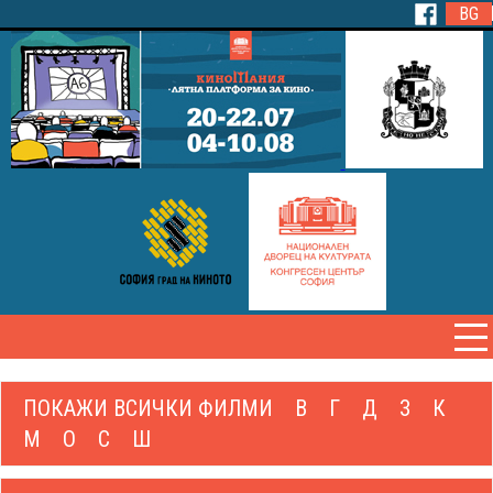
BG
ПОКАЖИ ВСИЧКИ ФИЛМИ
В
Г
Д
З
К
М
О
С
Ш