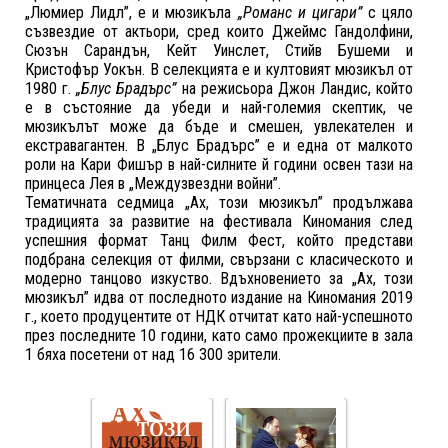
„Люмиер Лидл”, е и мюзикъла
„Романс и цигари”
с цяло
съзвездие от актьори, сред които Джеймс Гандолфини,
Сюзън Сарандън, Кейт Уинслет, Стийв Бушеми и
Кристофър Уокън. В селекцията е и култовият мюзикъл от
1980 г.
„Блус Брадърс”
на режисьора Джон Ландис, който
е в състояние да убеди и най-големия скептик, че
мюзикълът може да бъде и смешен, увлекателен и
екстравагантен. В „Блус Брадърс” е и една от малкото
роли на Кари Фишър в най-силните й години освен тази на
принцеса Лея в „Междузвездни войни”.
Тематичната седмица „Ах, този мюзикъл” продължава
традицията за развитие на фестивала Киномания след
успешния формат Танц Филм Фест, който представи
подбрана селекция от филми, свързани с класическото и
модерно танцово изкуство. Вдъхновението за „Ах, този
мюзикъл” идва от последното издание на Киномания 2019
г., което продуцентите от НДК отчитат като най-успешното
през последните 10 години, като само прожекциите в зала
1 бяха посетени от над 16 300 зрители.