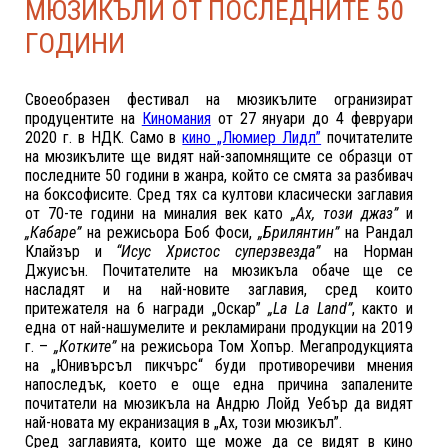
МЮЗИКЪЛИ ОТ ПОСЛЕДНИТЕ 50
ГОДИНИ
Своеобразен фестивал на мюзикълите огранизират
продуцентите на
Киномания
от
27 януари до 4 февруари
2020 г.
в
НДК
. Само в
кино „Люмиер Лидл”
почитателите
на мюзикълите ще видят най-запомнящите се образци от
последните 50 години в жанра, който се смята за разбивач
на боксофисите. Сред тях са култови класически заглавия
от 70-те години на миналия век като
„Ах, този джаз”
и
„Кабаре”
на режисьора Боб Фоси,
„Брилянтин”
на Рандал
Клайзър и
“Исус Христос суперзвезда”
на Норман
Джуисън. Почитателите на мюзикъла обаче ще се
насладят и на най-новите заглавия, сред които
притежателя на 6 награди „Оскар”
„La La Land”
, както и
една от най-нашумелите и рекламирани продукции на 2019
г. –
„Котките”
на режисьора Том Хопър. Мегапродукцията
на „Юнивърсъл пикчърс“ буди противоречиви мнения
напоследък, което е още една причина запалените
почитатели на мюзикъла на Андрю Лойд Уебър да видят
най-новата му екранизация в „Ах, този мюзикъл”.
Сред заглавията, които ще може да се видят в кино