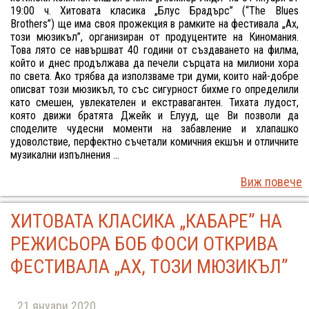
19:00 ч. Хитовата класика „Блус Брадърс” (“The Blues
Brothers”) ще има своя прожекция в рамките на фестивала „Ах,
този мюзикъл”, организиран от продуцентите на Киномания.
Това лято се навършват 40 години от създаването на филма,
който и днес продължава да печели сърцата на милиони хора
по света. Ако трябва да използваме три думи, които най-добре
описват този мюзикъл, то със сигурност бихме го определили
като смешен, увлекателен и екстравагантен. Тихата лудост,
която движи братятa Джейк и Елууд, ще Ви позволи да
споделите чудесни моменти на забавление и хлапашко
удоволствие, перфектно съчетали комичния екшън и отличните
музикални изпълнения ...
Виж повече
ХИТОВАТА КЛАСИКА „КАБАРЕ” НА
РЕЖИСЬОРА БОБ ФОСИ ОТКРИВА
ФЕСТИВАЛА „АХ, ТОЗИ МЮЗИКЪЛ”
21 януари 2020