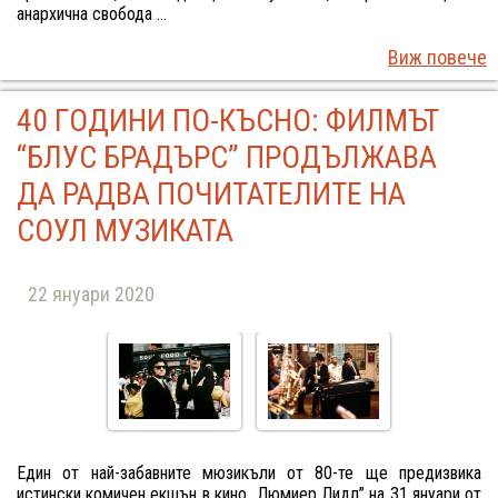
анархична свобода ...
Виж повече
40 ГОДИНИ ПО-КЪСНО: ФИЛМЪТ
“БЛУС БРАДЪРС” ПРОДЪЛЖАВА
ДА РАДВА ПОЧИТАТЕЛИТЕ НА
СОУЛ МУЗИКАТА
22 януари 2020
Един от най-забавните мюзикъли от 80-те ще предизвика
истински комичен екшън в кино „Люмиер Лидл” на 31 януари от