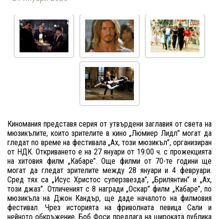
Киномания представя серия от утвърдени заглавия от света на
мюзикълите, които зрителите в кино „Люмиер Лидл” могат да
гледат по време на фестивала „Ах, този мюзикъл”, организиран
от НДК. Откриването е на 27 януари от 19:00 ч. с прожекцията
на хитовия филм „Кабаре”. Още филми от 70-те години ще
могат да гледат зрителите между 28 януари и 4 февруари.
Сред тях са „Исус Христос суперзвезда”, „Брилянтин” и „Ах,
този джаз”. Отличеният с 8 награди „Оскар” филм „Кабаре”, по
мюзикъла на Джон Кандър, ще даде началото на филмовия
фестивал. Чрез историята на фриволната певица Сали и
нейното обкръжение, Боб Фоси предлага на широката публика