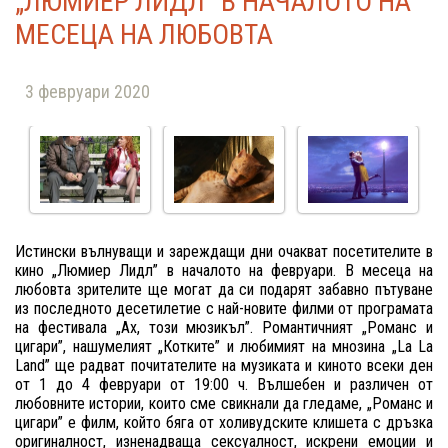
„ЛЮМИЕР ЛИДЛ” В НАЧАЛОТО НА
МЕСЕЦА НА ЛЮБОВТА
3 февруари 2020
Истински вълнуващи и зареждащи дни очакват посетителите в
кино „Люмиер Лидл” в началото на февруари. В месеца на
любовта зрителите ще могат да си подарят забавно пътуване
из последното десетилетие с най-новите филми от програмата
на фестивала „Ах, този мюзикъл”. Романтичният „Романс и
цигари”, нашумелият „Котките” и любимият на мнозина „La La
Land” ще радват почитателите на музиката и киното всеки ден
от 1 до 4 февруари от 19:00 ч. Вълшебен и различен от
любовните истории, които сме свикнали да гледаме, „Романс и
цигари” е филм, който бяга от холивудските клишета с дръзка
оригиналност, изненадваща сексуалност, искрени емоции и