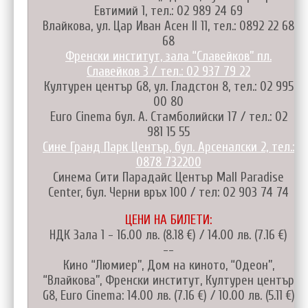
Евтимий 1, тел.: 02 989 24 69
Влайкова, ул. Цар Иван Асен II 11, тел.: 0892 22 68
68
Френски институт, зала “Славейков” пл.
Славейков 3 / тел.: 02 937 79 22
Културен център G8, ул. Гладстон 8, тел.: 02 995
00 80
Euro Cinema бул. А. Стамболийски 17 / тел.: 02
981 15 55
Сине Гранд Парк Център, бул. Арсеналски 2, тел.:
0878 732200
Синема Сити Парадайс Център Mall Paradise
Center, бул. Черни връх 100 / тел: 02 903 74 74
ЦЕНИ НА БИЛЕТИ:
НДК Зала 1 - 16.00 лв. (8.18 €) / 14.00 лв. (7.16 €)
--
Кино “Люмиер”, Дом на киното, “Одеон”,
“Влайкова”, Френски институт, Културен център
G8, Euro Cinema: 14.00 лв. (7.16 €) / 10.00 лв. (5.11 €)