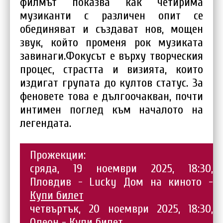
филмът показва как четирима
музиканти с различен опит се
обединяват и създават нов, мощен
звук, който променя рок музиката
завинаги.Фокусът е върху творческия
процес, страстта и визията, които
издигат групата до култов статус. За
феновете това е дългоочакван, почти
интимен поглед към началото на
легендата.
Прожекции:
сряда, 19 ноември 2025, 18:30,
Пловдив - Lucky Дом на киното -
Купи билет
четвъртък, 20 ноември 2025, 18:30,
Одеон -
Купи билет