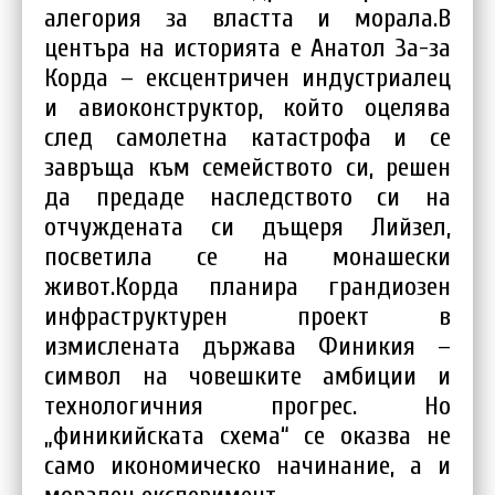
алегория за властта и морала.В
центъра на историята е Анатол За-за
Корда – ексцентричен индустриалец
и авиоконструктор, който оцелява
след самолетна катастрофа и се
завръща към семейството си, решен
да предаде наследството си на
отчуждената си дъщеря Лийзел,
посветила се на монашески
живот.Корда планира грандиозен
инфраструктурен проект в
измислената държава Финикия –
символ на човешките амбиции и
технологичния прогрес. Но
„финикийската схема“ се оказва не
само икономическо начинание, а и