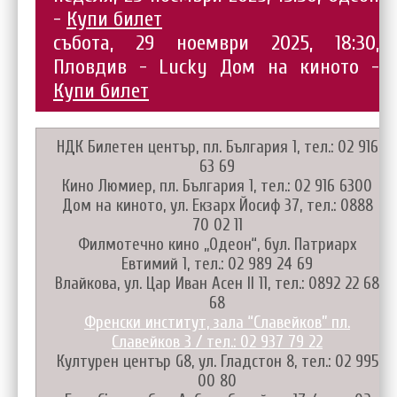
-
Купи билет
събота, 29 ноември 2025, 18:30,
Пловдив - Lucky Дом на киното -
Купи билет
НДК Билетен център, пл. България 1, тел.: 02 916
63 69
Кино Люмиер, пл. България 1, тел.: 02 916 6300
Дом на киното, ул. Екзарх Йосиф 37, тел.: 0888
70 02 11
Филмотечно кино „Одеон“, бул. Патриарх
Евтимий 1, тел.: 02 989 24 69
Влайкова, ул. Цар Иван Асен II 11, тел.: 0892 22 68
68
Френски институт, зала “Славейков” пл.
Славейков 3 / тел.: 02 937 79 22
Културен център G8, ул. Гладстон 8, тел.: 02 995
00 80