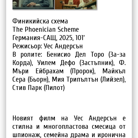
Финикийска схема
The Phoenician Scheme
Германия-САЩ, 2025, 101’
Режисьор: Уес Андерсън
В ролите: Бенисио Дел Торо (За-за
Корда), Уилем Дефо (Застъпник), Ф.
Мъри Ейбрахам (Пророк), Майкъл
Сера (Бьорн), Мия Трипълтън (Лийзел),
Стив Парк (Пилот)
Новият филм на Уес Андерсън е
стилна и многопластова смесица от
шпионаж, семейна драма и иронична