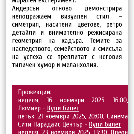
морален експеримент.
Андерсън отново демонстрира
неподражаем визуален стил –
симетрия, наситени цветове, ретро
детайли и внимателно режисирана
геометрия на кадъра. Темите за
наследството, семейството и смисъла
на успеха се преплитат с неговия
типичен хумор и меланхолия.
Прожекции:
неделя, 16 ноември 2025, 16:00,
Люмиер -
Купи билет
петък, 21 ноември 2025, 20:00, Синема
Сити Парадайс Център -
Купи билет
неделя, 23 ноември 2025, 13:30, Одеон