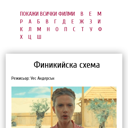
ПОКАЖИ ВСИЧКИ ФИЛМИ
B
E
M
P
А
Б
В
Г
Д
Е
Ж
З
И
К
Л
М
Н
О
П
С
Т
У
Ф
Х
Ц
Ш
Финикийска схема
Режисьор: Уес Андерсън