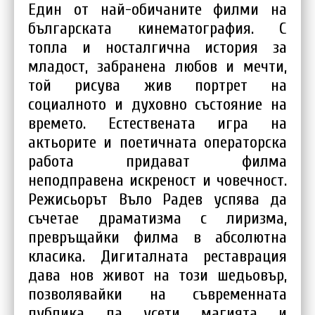
Един от най-обичаните филми на
българската кинематография. С
топла и носталгична история за
младост, забранена любов и мечти,
той рисува жив портрет на
социалното и духовно състояние на
времето. Естествената игра на
актьорите и поетичната операторска
работа придават филма
неподправена искреност и човечност.
Режисьорът Въло Радев успява да
съчетае драматизма с лиризма,
превръщайки филма в абсолютна
класика. Дигиталната реставрация
дава нов живот на този шедьовър,
позволявайки на съвременната
публика да усети магията и