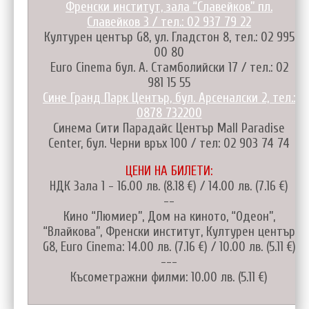
Френски институт, зала “Славейков” пл.
Славейков 3 / тел.: 02 937 79 22
Културен център G8, ул. Гладстон 8, тел.: 02 995
00 80
Euro Cinema бул. А. Стамболийски 17 / тел.: 02
981 15 55
Сине Гранд Парк Център, бул. Арсеналски 2, тел.:
0878 732200
Синема Сити Парадайс Център Mall Paradise
Center, бул. Черни връх 100 / тел: 02 903 74 74
ЦЕНИ НА БИЛЕТИ:
НДК Зала 1 - 16.00 лв. (8.18 €) / 14.00 лв. (7.16 €)
--
Кино “Люмиер”, Дом на киното, “Одеон”,
“Влайкова”, Френски институт, Културен център
G8, Euro Cinema: 14.00 лв. (7.16 €) / 10.00 лв. (5.11 €)
---
Късометражни филми: 10.00 лв. (5.11 €)