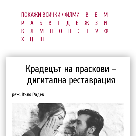
ПОКАЖИ ВСИЧКИ ФИЛМИ
B
E
M
P
А
Б
В
Г
Д
Е
Ж
З
И
К
Л
М
Н
О
П
С
Т
У
Ф
Х
Ц
Ш
Крадецът на праскови –
дигитална реставрация
реж. Въло Радев