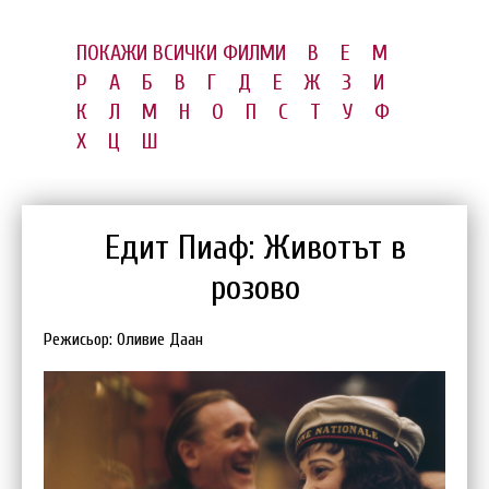
ПОКАЖИ ВСИЧКИ ФИЛМИ
B
E
M
P
А
Б
В
Г
Д
Е
Ж
З
И
К
Л
М
Н
О
П
С
Т
У
Ф
Х
Ц
Ш
Едит Пиаф: Животът в
розово
Режисьор: Оливие Даан