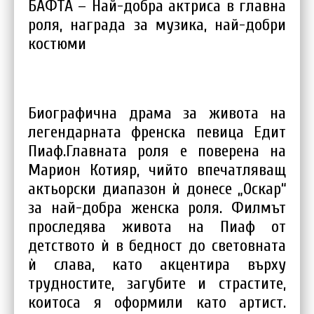
БАФТА – Най-добра актриса в главна
роля, награда за музика, най-добри
костюми
Биографична драма за живота на
легендарната френска певица Едит
Пиаф.Главната роля е поверена на
Марион Котияр, чийто впечатляващ
актьорски диапазон ѝ донесе „Оскар“
за най-добра женска роля. Филмът
проследява живота на Пиаф от
детството ѝ в бедност до световната
ѝ слава, като акцентира върху
трудностите, загубите и страстите,
коитоса я оформили като артист.