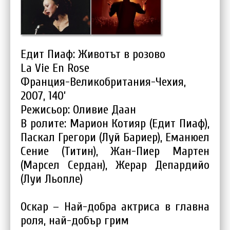
Едит Пиаф: Животът в розово
La Vie En Rose
Франция-Великобритания-Чехия,
2007, 140’
Режисьор: Оливие Даан
В ролите: Марион Котияр (Едит Пиаф),
Паскал Грегори (Луй Бариер), Еманюел
Сение (Титин), Жан-Пиер Мартен
(Марсел Сердан), Жерар Депардийо
(Луи Льопле)
Оскар – Най-добра актрисa в главна
роля, най-добър грим