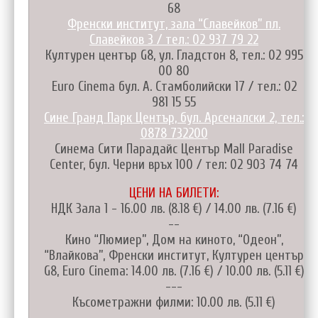
68
Френски институт, зала “Славейков” пл.
Славейков 3 / тел.: 02 937 79 22
Културен център G8, ул. Гладстон 8, тел.: 02 995
00 80
Euro Cinema бул. А. Стамболийски 17 / тел.: 02
981 15 55
Сине Гранд Парк Център, бул. Арсеналски 2, тел.:
0878 732200
Синема Сити Парадайс Център Mall Paradise
Center, бул. Черни връх 100 / тел: 02 903 74 74
ЦЕНИ НА БИЛЕТИ:
НДК Зала 1 - 16.00 лв. (8.18 €) / 14.00 лв. (7.16 €)
--
Кино “Люмиер”, Дом на киното, “Одеон”,
“Влайкова”, Френски институт, Културен център
G8, Euro Cinema: 14.00 лв. (7.16 €) / 10.00 лв. (5.11 €)
---
Късометражни филми: 10.00 лв. (5.11 €)