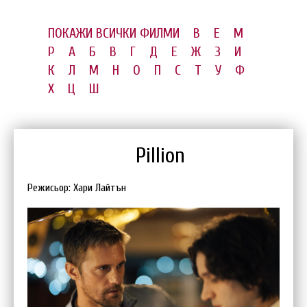
ПОКАЖИ ВСИЧКИ ФИЛМИ
B
E
M
P
А
Б
В
Г
Д
Е
Ж
З
И
К
Л
М
Н
О
П
С
Т
У
Ф
Х
Ц
Ш
Pillion
Режисьор: Хари Лайтън