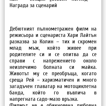
Награда за сценарий
Дебютният пълнометражен филм на
режисьора и сценариста Хари Лайтън
разказва за Колин – тих и скромен
млад мъж, който живее при
родителите си и се опитва да се
справи с напрежението около
неизлечимо болната си майка.
Животът му се преобръща, когато
среща Рей – харизматичен и много
загадъчен главатар на мотоциклетна
банда, който го въвлича в
напрегната садо-мазо връзка.
Филмът не е обикновена любовна