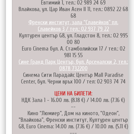
Евтимий 1, тел.: 02 989 24 69
Влайкова, ул. Цар Иван Асен II 11, тел.: 0892 22 68
68
Френски институт, зала “Славейков” пл.
Славейков 3 / тел.: 02 937 79 22
Културен център G8, ул. Гладстон 8, тел.: 02 995
00 80
Euro Cinema бул. А. Стамболийски 17 / тел.: 02
981 15 55
Сине Гранд Парк Център, бул. Арсеналски 2, тел.:
0878 732200
Синема Сити Парадайс Център Mall Paradise
Center, бул. Черни връх 100 / тел: 02 903 74 74
ЦЕНИ НА БИЛЕТИ:
НДК Зала 1 - 16.00 лв. (8.18 €) / 14.00 лв. (7.16 €)
--
Кино “Люмиер”, Дом на киното, “Одеон”,
“Влайкова”, Френски институт, Културен център
G8, Euro Cinema: 14.00 лв. (7.16 €) / 10.00 лв. (5.11 €)
---