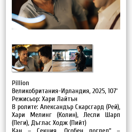
Pillion
Великобритания-Ирландия, 2025, 107‘
Режисьор: Хари Лайтън
В ролите: Александър Скарсгард (Рей),
Хари Мелинг (Колин), Лесли Шарп
(Пеги), Дъглас Ходж (Пийт)
Кан – Секция „Особен поглед“ –