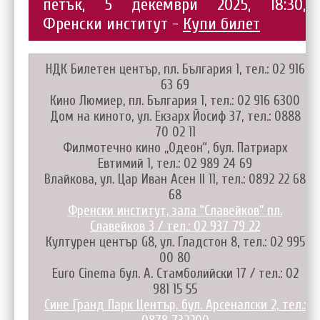
петък, 5 декември 2025, 18:30,
Френски институт -
Купи билет
НДК Билетен център, пл. България 1, тел.: 02 916
63 69
Кино Люмиер, пл. България 1, тел.: 02 916 6300
Дом на киното, ул. Екзарх Йосиф 37, тел.: 0888
70 02 11
Филмотечно кино „Одеон“, бул. Патриарх
Евтимий 1, тел.: 02 989 24 69
Влайкова, ул. Цар Иван Асен II 11, тел.: 0892 22 68
68
Френски институт, зала “Славейков” пл.
Славейков 3 / тел.: 02 937 79 22
Културен център G8, ул. Гладстон 8, тел.: 02 995
00 80
Euro Cinema бул. А. Стамболийски 17 / тел.: 02
981 15 55
Сине Гранд Парк Център, бул. Арсеналски 2, тел.: