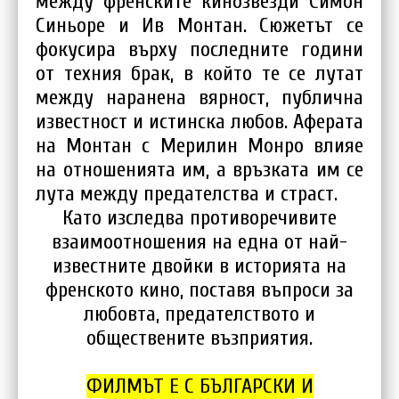
между френските кинозвезди Симон
Синьоре и Ив Монтан. Сюжетът се
фокусира върху последните години
от техния брак, в който те се лутат
между наранена вярност, публична
известност и истинска любов. Аферата
на Монтан с Мерилин Монро влияе
на отношенията им, а връзката им се
лута между предателства и страст.
Като изследва противоречивите
взаимоотношения на една от най-
известните двойки в историята на
френското кино, поставя въпроси за
любовта, предателството и
обществените възприятия.
ФИЛМЪТ Е С БЪЛГАРСКИ И