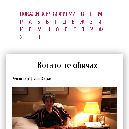
ПОКАЖИ ВСИЧКИ ФИЛМИ
B
E
M
P
А
Б
В
Г
Д
Е
Ж
З
И
К
Л
М
Н
О
П
С
Т
У
Ф
Х
Ц
Ш
Когато те обичах
Режисьор: Диан Кюрис