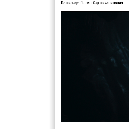
Режисьор: Люсил Хаджихалилович