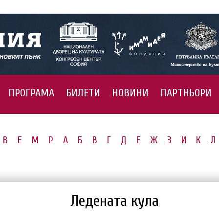
ПРОГРАМА
БИЛЕТИ
НОВИНИ
ПАРТНЬОРИ
B
E
M
P
А
Б
В
Г
Д
Е
Ж
З
И
К
Л
Ледената кула