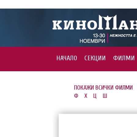
НАЧАЛО
СЕКЦИИ
ФИЛМИ
ПОКАЖИ ВСИЧКИ ФИЛМИ
Ф
Х
Ц
Ш