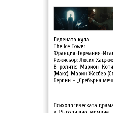
Ледената кула
The Ice Tower
Франция-Германия-Италия
Режисьор: Люсил Хаджи
В ролите: Марион Коти
(Макс), Марин Жесбер (С
Берлин – „Сребърна меч
Психологическата драма
е 15-годишно момиче, 