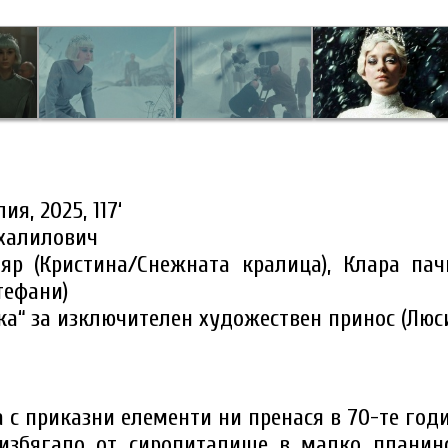
, 2025, 117‘
халилович
яр (Кристина/Снежната кралица), Клара пач
тефани)
ка“ за изключителен художествен принос (Лю
 с приказни елементи ни пренася в 70-те год
избягало от сиропиталище в малко планинс