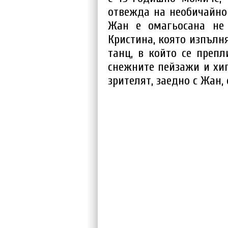
отвежда на необичайно
Жан е омагьосана не 
Кристина, която изпълн
танц, в който се препл
снежните пейзажи и хип
зрителят, заедно с Жан,