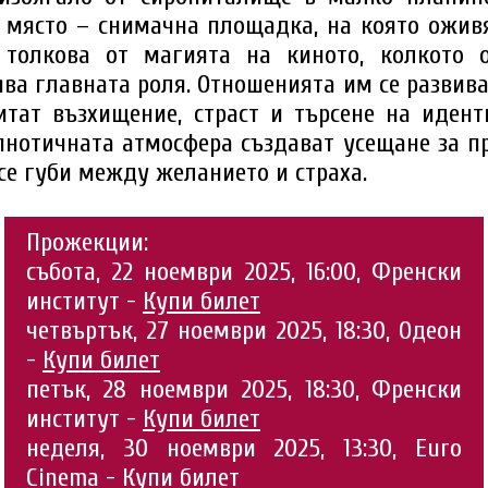
 място – снимачна площадка, на която оживя
толкова от магията на киното, колкото о
ява главната роля. Отношенията им се развива
итат възхищение, страст и търсене на идент
нотичната атмосфера създават усещане за п
 се губи между желанието и страха.
Прожекции:
събота, 22 ноември 2025, 16:00, Френски
институт -
Купи билет
четвъртък, 27 ноември 2025, 18:30, Одеон
-
Купи билет
петък, 28 ноември 2025, 18:30, Френски
институт -
Купи билет
неделя, 30 ноември 2025, 13:30, Euro
Cinema -
Купи билет