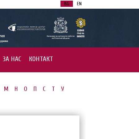
BG
EN
ЗА НАС
КОНТАКТ
М
Н
О
П
С
Т
У