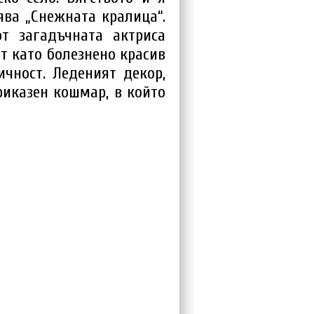
ва „Снежната кралица“.
т загадъчната актриса
т като болезнено красив
ичност. Леденият декор,
риказен кошмар, в който