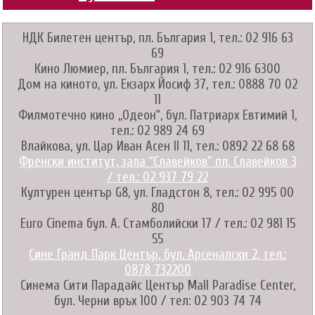
НДК Билетен център, пл. България 1, тел.: 02 916 63
69
Кино Люмиер, пл. България 1, тел.: 02 916 6300
Дом на киното, ул. Екзарх Йосиф 37, тел.: 0888 70 02
11
Филмотечно кино „Одеон“, бул. Патриарх Евтимий 1,
тел.: 02 989 24 69
Влайкова, ул. Цар Иван Асен II 11, тел.: 0892 22 68 68
Френски институт, зала “Славейков” пл. Славейков 3
/ тел.: 02 937 79 22
Културен център G8, ул. Гладстон 8, тел.: 02 995 00
80
Euro Cinema бул. А. Стамболийски 17 / тел.: 02 981 15
55
Сине Гранд Парк Център, бул. Арсеналски 2, тел.:
0878 732200
Синема Сити Парадайс Център Mall Paradise Center,
бул. Черни връх 100 / тел: 02 903 74 74