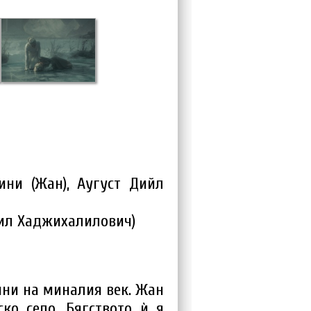
ини (Жан), Аугуст Дийл
сил Хаджихалилович)
ини на миналия век. Жан
ко село. Бягството ѝ я