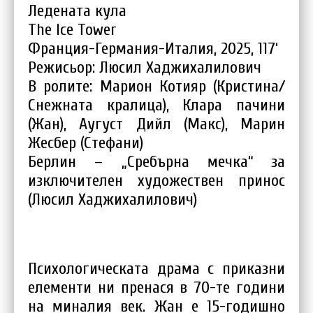
Ледената кула
The Ice Tower
Франция-Германия-Италия, 2025, 117‘
Режисьор: Люсил Хаджихалилович
В ролите: Марион Котияр (Кристина/
Снежната кралица), Клара пачини
(Жан), Аугуст Дийл (Макс), Марин
Жесбер (Стефани)
Берлин – „Сребърна мечка“ за
изключителен художествен принос
(Люсил Хаджихалилович)
Психологическата драма с приказни
елементи ни пренася в 70-те години
на миналия век. Жан е 15-годишно