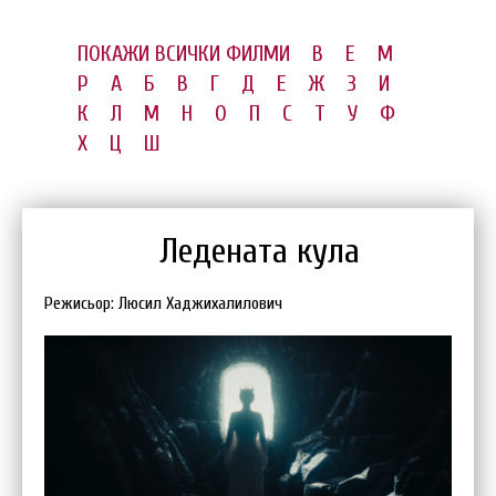
ПОКАЖИ ВСИЧКИ ФИЛМИ
B
E
M
P
А
Б
В
Г
Д
Е
Ж
З
И
К
Л
М
Н
О
П
С
Т
У
Ф
Х
Ц
Ш
Ледената кула
Режисьор: Люсил Хаджихалилович