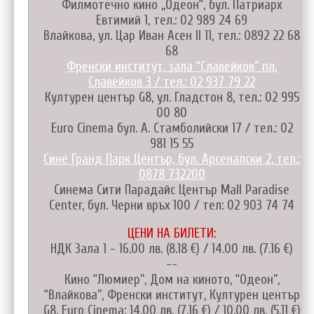
Филмотечно кино „Одеон“, бул. Патриарх
Евтимий 1, тел.: 02 989 24 69
Влайкова, ул. Цар Иван Асен II 11, тел.: 0892 22 68
68
Френски институт, зала “Славейков” пл.
Славейков 3 / тел.: 02 937 79 22
Културен център G8, ул. Гладстон 8, тел.: 02 995
00 80
Euro Cinema бул. А. Стамболийски 17 / тел.: 02
981 15 55
Сине Гранд Парк Център, бул. Арсеналски 2, тел.:
0878 732200
Синема Сити Парадайс Център Mall Paradise
Center, бул. Черни връх 100 / тел: 02 903 74 74
ЦЕНИ НА БИЛЕТИ:
НДК Зала 1 - 16.00 лв. (8.18 €) / 14.00 лв. (7.16 €)
--
Кино “Люмиер”, Дом на киното, “Одеон”,
“Влайкова”, Френски институт, Културен център
G8, Euro Cinema: 14.00 лв. (7.16 €) / 10.00 лв. (5.11 €)