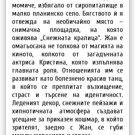
момиче, избягало от сиропиталище в
малко планинско село. Бягството ѝ я
отвежда на необичайно място –
снимачна площадка, на която
оживява „Снежната кралица“. Жан е
омагьосана не толкова от магията на
киното, колкото от загадъчната
актриса Кристина, която изпълнява
главната роля. Отношенията им се
развиват като болезнено красив танц,
в който се преплитат възхищение,
страст и търсене на идентичност.
Леденият декор, снежните пейзажи и
хипнотичната атмосфера създават
усещане за приказен кошмар, в който
зрителят, заедно с Жан, се губи