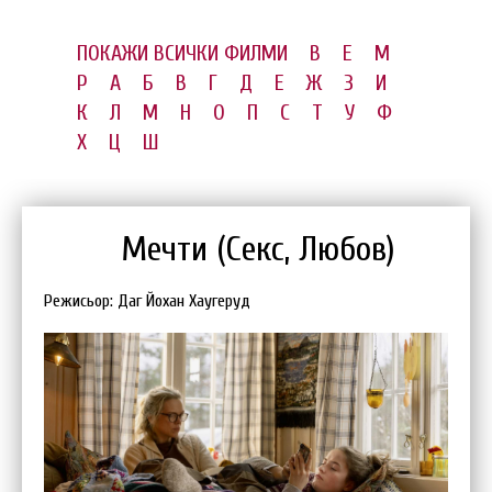
ПОКАЖИ ВСИЧКИ ФИЛМИ
B
E
M
P
А
Б
В
Г
Д
Е
Ж
З
И
К
Л
М
Н
О
П
С
Т
У
Ф
Х
Ц
Ш
Мечти (Секс, Любов)
Режисьор: Даг Йохан Хаугеруд