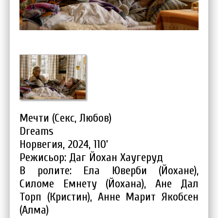
Мечти (Секс, Любов)
Dreams
Норвегия, 2024, 110’
Режисьор: Даг Йохан Хаугеруд
В ролите: Ела Юверби (Йохане),
Силоме Емнету (Йохана), Ане Дал
Торп (Кристин), Анне Марит Якобсен
(Алма)