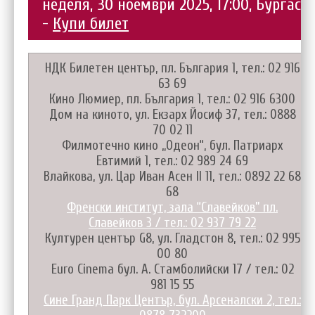
неделя, 30 ноември 2025, 17:00, Бургас
-
Купи билет
НДК Билетен център, пл. България 1, тел.: 02 916
63 69
Кино Люмиер, пл. България 1, тел.: 02 916 6300
Дом на киното, ул. Екзарх Йосиф 37, тел.: 0888
70 02 11
Филмотечно кино „Одеон“, бул. Патриарх
Евтимий 1, тел.: 02 989 24 69
Влайкова, ул. Цар Иван Асен II 11, тел.: 0892 22 68
68
Френски институт, зала “Славейков” пл.
Славейков 3 / тел.: 02 937 79 22
Културен център G8, ул. Гладстон 8, тел.: 02 995
00 80
Euro Cinema бул. А. Стамболийски 17 / тел.: 02
981 15 55
Сине Гранд Парк Център, бул. Арсеналски 2, тел.: