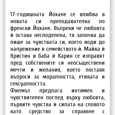
17-годишната Йоханe се влюбва в
новата си преподавателка по
френски Йохане. Въпреки че любовта
ѝ остава несподелена, тя започва да
пише за чувствата си, което води до
напрежение в семейството ѝ. Майка ѝ
Кристин и баба ѝ Карин се изправят
пред собствените си неосъществени
мечти и желания, което поставя
въпроси за моралността, етиката и
сексуалността.
Филмът предлага интимен и
чувствителен поглед върху любовта,
първите чувства и силата на словото
като средство за справяне с