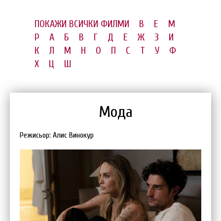
ПОКАЖИ ВСИЧКИ ФИЛМИ
B
E
M
P
А
Б
В
Г
Д
Е
Ж
З
И
К
Л
М
Н
О
П
С
Т
У
Ф
Х
Ц
Ш
Мода
Режисьор: Алис Винокур