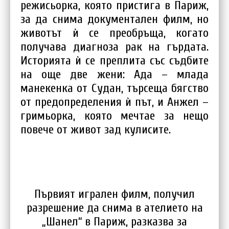
режисьорка, която пристига в Париж,
за да снима документален филм, но
животът ѝ се преобръща, когато
получава диагноза рак на гърдата.
Историята ѝ се преплита със съдбите
на още две жени: Ада – млада
манекенка от Судан, търсеща бягство
от предопределения ѝ път, и Анжел –
гримьорка, която мечтае за нещо
повече от живот зад кулисите.
Първият игрален филм, получил
разрешение да снима в ателието на
„Шанел“ в Париж, разказва за