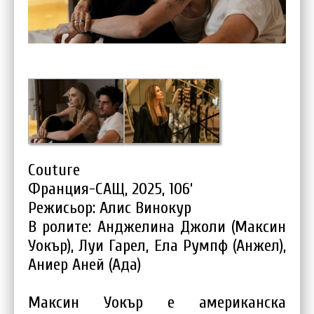
Couture
Франция-САЩ, 2025, 106‘
Режисьор: Алис Винокур
В ролите: Анджелина Джоли (Максин
Уокър), Луи Гарел, Ела Румпф (Анжел),
Аниер Аней (Ада)
Максин Уокър е американска