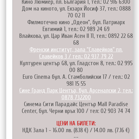
Кино Люмиер, пл. България 1, тел.: 02 916 6300
Дом на киното, ул. Екзарх Йосиф 37, тел.: 0888
70 02 11
Филмотечно кино „Одеон“, бул. Патриарх
Евтимий 1, тел.: 02 989 24 69
Влайкова, ул. Цар Иван Асен II 11, тел.: 0892 22 68
68
Френски институт, зала “Славейков” пл.
Славейков 3 / тел.: 02 937 79 22
Културен център G8, ул. Гладстон 8, тел.: 02 995
00 80
Euro Cinema бул. А. Стамболийски 17 / тел.: 02
981 15 55
Сине Гранд Парк Център, бул. Арсеналски 2, тел.:
0878 732200
Синема Сити Парадайс Център Mall Paradise
Center, бул. Черни връх 100 / тел: 02 903 74 74
ЦЕНИ НА БИЛЕТИ:
НДК Зала 1 - 16.00 лв. (8.18 €) / 14.00 лв. (7.16 €)
--