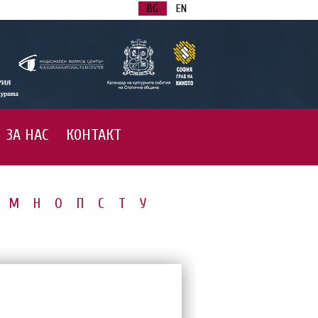
BG
EN
ЗА НАС
КОНТАКТ
М
Н
О
П
С
Т
У