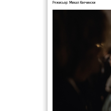
Режисьор: Михал Квечински