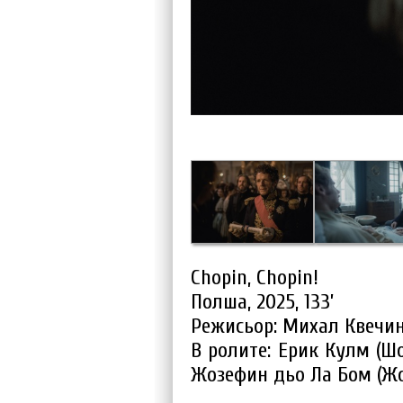
Chopin, Chopin!
Полша, 2025, 133’
Режисьор: Михал Квечи
В ролите: Ерик Кулм (Ш
Жозефин дьо Ла Бом (Ж