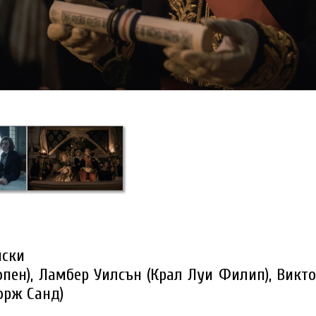
нски
опен), Ламбер Уилсън (Крал Луи Филип), Викто
орж Санд)