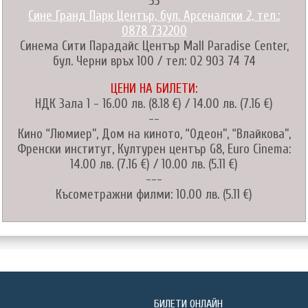
55
Сине Гранд Парк Център, бул. Арсеналски 2, тел.:
0878 732200
Синема Сити Парадайс Център Mall Paradise Center,
бул. Черни връх 100 / тел: 02 903 74 74
ЦЕНИ НА БИЛЕТИ:
НДК Зала 1 - 16.00 лв. (8.18 €) / 14.00 лв. (7.16 €)
--
Кино “Люмиер”, Дом на киното, “Одеон”, “Влайкова”,
Френски институт, Културен център G8, Euro Cinema:
14.00 лв. (7.16 €) / 10.00 лв. (5.11 €)
---
Късометражни филми: 10.00 лв. (5.11 €)
БИЛЕТИ ОНЛАЙН