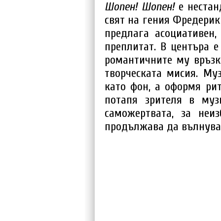
Шопен! Шопен!
е нестан
свят на гения Фредерик
предлага асоциативен,
преплитат. В центъра е
романтичните му връзк
творческата мисия. Му
като фон, а оформя ри
потапя зрителя в муз
саможертвата, за неи
продължава да вълнува 