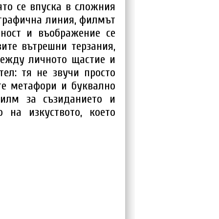
то се впуска в сложния
ографична линия, филмът
лност и въображение се
вите вътрешни терзания,
между личното щастие и
ел: тя не звучи просто
те метафори и буквално
филм за съзиданието и
 на изкуството, което