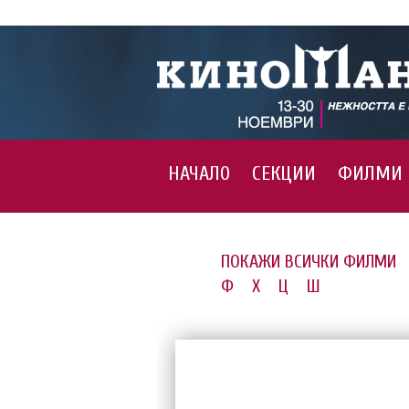
НАЧАЛО
СЕКЦИИ
ФИЛМИ
ПОКАЖИ ВСИЧКИ ФИЛМИ
Ф
Х
Ц
Ш