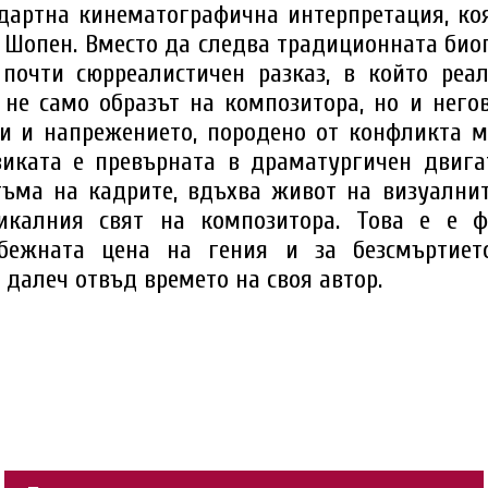
дартна кинематографична интерпретация, коя
 Шопен. Вместо да следва традиционната би
 почти сюрреалистичен разказ, в който реа
 не само образът на композитора, но и него
и и напрежението, породено от конфликта 
зиката е превърната в драматургичен двигат
тъма на кадрите, вдъхва живот на визуални
икалния свят на композитора. Това е е 
збежната цена на гения и за безсмъртието
далеч отвъд времето на своя автор.