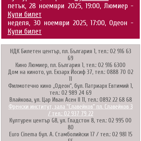
петък, 28 ноември 2025, 19:00, Люмиер -
Купи билет
неделя, 30 ноември 2025, 17:00, Одеон -
Купи билет
НДК Билетен център, пл. България 1, тел.: 02 916 63
69
Кино Люмиер, пл. България 1, тел.: 02 916 6300
Дом на киното, ул. Екзарх Йосиф 37, тел.: 0888 70 02
11
Филмотечно кино „Одеон“, бул. Патриарх Евтимий 1,
тел.: 02 989 24 69
Влайкова, ул. Цар Иван Асен II 11, тел.: 0892 22 68 68
Френски институт, зала “Славейков” пл. Славейков 3
/ тел.: 02 937 79 22
Културен център G8, ул. Гладстон 8, тел.: 02 995 00
80
Euro Cinema бул. А. Стамболийски 17 / тел.: 02 981 15