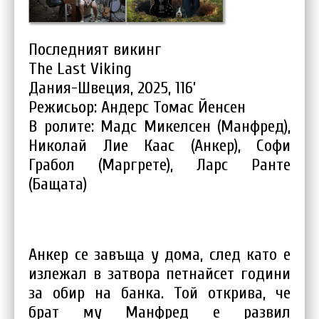
Последният викинг
The Last Viking
Дания-Швеция, 2025, 116’
Режисьор: Андерс Томас Йенсен
В ролите: Мадс Микелсен (Манфред),
Николай Лие Каас (Анкер), Софи
Грабол (Маргрете), Ларс Ранте
(Бащата)
Анкер се завъща у дома, след като е
излежал в затвора петнайсет години
за обир на банка. Той открива, че
брат му Манфред е развил