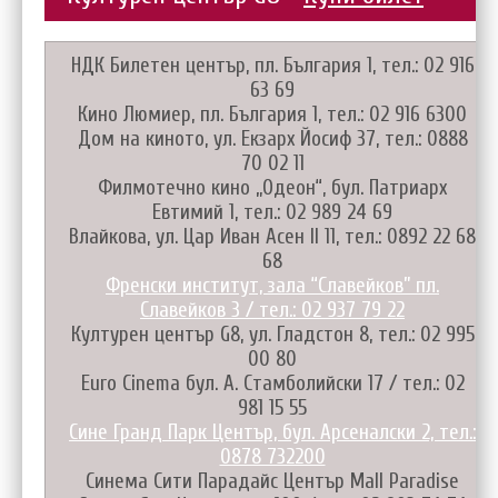
НДК Билетен център, пл. България 1, тел.: 02 916
63 69
Кино Люмиер, пл. България 1, тел.: 02 916 6300
Дом на киното, ул. Екзарх Йосиф 37, тел.: 0888
70 02 11
Филмотечно кино „Одеон“, бул. Патриарх
Евтимий 1, тел.: 02 989 24 69
Влайкова, ул. Цар Иван Асен II 11, тел.: 0892 22 68
68
Френски институт, зала “Славейков” пл.
Славейков 3 / тел.: 02 937 79 22
Културен център G8, ул. Гладстон 8, тел.: 02 995
00 80
Euro Cinema бул. А. Стамболийски 17 / тел.: 02
981 15 55
Сине Гранд Парк Център, бул. Арсеналски 2, тел.:
0878 732200
Синема Сити Парадайс Център Mall Paradise