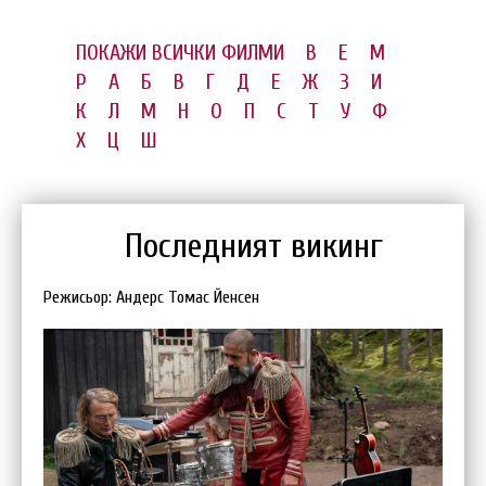
ПОКАЖИ ВСИЧКИ ФИЛМИ
B
E
M
P
А
Б
В
Г
Д
Е
Ж
З
И
К
Л
М
Н
О
П
С
Т
У
Ф
Х
Ц
Ш
Последният викинг
Режисьор: Андерс Томас Йенсен