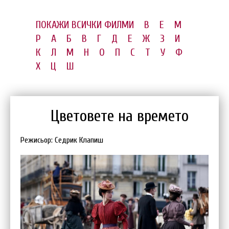
ПОКАЖИ ВСИЧКИ ФИЛМИ
B
E
M
P
А
Б
В
Г
Д
Е
Ж
З
И
К
Л
М
Н
О
П
С
Т
У
Ф
Х
Ц
Ш
Цветовете на времето
Режисьор: Седрик Клапиш