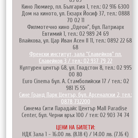
63 69
Кино Люмиер, пл. България 1, тел.: 02 916 6300
Дом на киното, ул. Екзарх Йосиф 37, тел.: 0888
70 02 11
Филмотечно кино „Одеон“, бул. Патриарх
Евтимий 1, тел.: 02 989 24 69
Влайкова, ул. Цар Иван Асен II 11, тел.: 0892 22 68
68
Френски институт, зала “Славейков” пл.
Славейков 3 / тел.: 02 937 79 22
Културен център G8, ул. Гладстон 8, тел.: 02 995
00 80
Euro Cinema бул. А. Стамболийски 17 / тел.: 02
981 15 55
Сине Гранд Парк Център, бул. Арсеналски 2, тел.:
0878 732200
Синема Сити Парадайс Център Mall Paradise
Center, бул. Черни връх 100 / тел: 02 903 74 74
ЦЕНИ НА БИЛЕТИ:
НДК Зала 1 - 16.00 лв. (8.18 €) / 14.00 лв. (7.16 €)