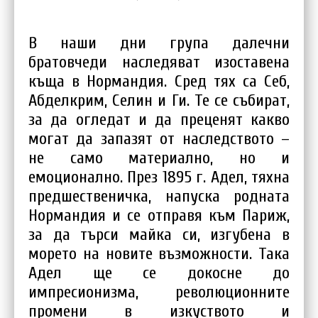
В наши дни група далечни
братовчеди наследяват изоставена
къща в Нормандия. Сред тях са Себ,
Абделкрим, Селин и Ги. Те се събират,
за да огледат и да преценят какво
могат да запазят от наследството –
не само материално, но и
емоционално. През 1895 г. Адел, тяхна
предшественичка, напуска родната
Нормандия и се отправя към Париж,
за да търси майка си, изгубена в
морето на новите възможности. Така
Адел ще се докосне до
импресионизма, революционните
промени в изкуството и