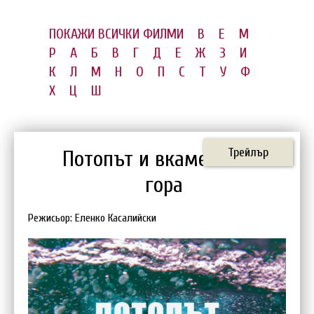
ПОКАЖИ ВСИЧКИ ФИЛМИ
B
E
M
P
А
Б
В
Г
Д
Е
Ж
З
И
К
Л
М
Н
О
П
С
Т
У
Ф
Х
Ц
Ш
Трейлър
Потопът и вкаменената
гора
Режисьор: Еленко Касалийски