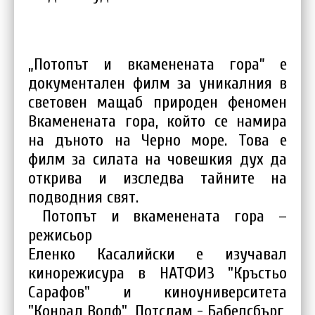
„Потопът и вкаменената гора” е
документален филм за уникалния в
световен мащаб природен феномен
Вкаменената гора, който се намира
на дъното на Черно море. Това е
филм за силата на човешкия дух да
открива и изследва тайните на
подводния свят.
Потопът и вкаменената гора –
режисьор
Еленко Касалийски е изучавал
кинорежисура в НАТФИЗ "Кръстьо
Сарафов" и киноуниверситета
"Конрад Волф", Потсдам - Бабелсбърг,