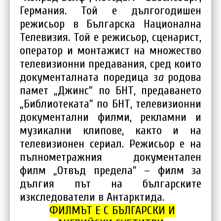
Германия. Той е дългогодишен
режисьор в Българска Национална
Телевизия. Той е режисьор, сценарист,
оператор и монтажист на множество
телевизионни предавания, сред които
документалната поредица з
а
родова
памет „Джинс” по БНТ, предаването
„Библиотеката” по БНТ, телевизионни
документални филми, рекламни и
музикални клипове, както и на
телевизионен сериал. Режисьор е на
пълнометражния документален
филм „Отвъд предела” – филм за
дългия път на българските
изкследователи в Антарктида.
ФИЛМЪТ Е С БЪЛГАРСКИ И