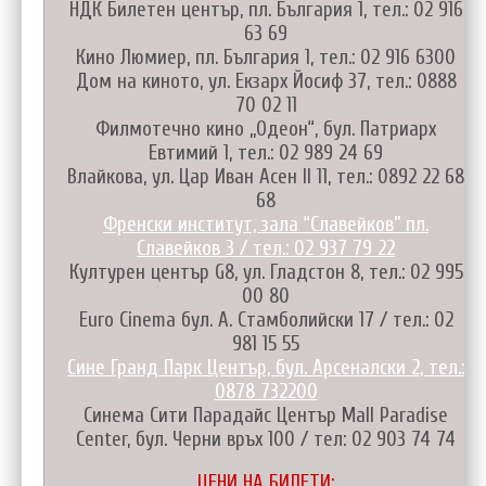
НДК Билетен център, пл. България 1, тел.: 02 916
63 69
Кино Люмиер, пл. България 1, тел.: 02 916 6300
Дом на киното, ул. Екзарх Йосиф 37, тел.: 0888
70 02 11
Филмотечно кино „Одеон“, бул. Патриарх
Евтимий 1, тел.: 02 989 24 69
Влайкова, ул. Цар Иван Асен II 11, тел.: 0892 22 68
68
Френски институт, зала “Славейков” пл.
Славейков 3 / тел.: 02 937 79 22
Културен център G8, ул. Гладстон 8, тел.: 02 995
00 80
Euro Cinema бул. А. Стамболийски 17 / тел.: 02
981 15 55
Сине Гранд Парк Център, бул. Арсеналски 2, тел.:
0878 732200
Синема Сити Парадайс Център Mall Paradise
Center, бул. Черни връх 100 / тел: 02 903 74 74
ЦЕНИ НА БИЛЕТИ: