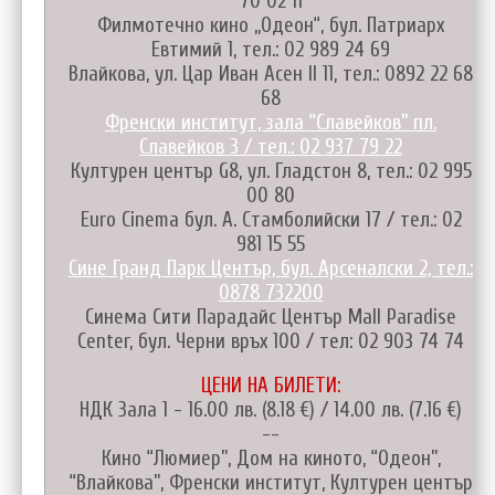
70 02 11
Филмотечно кино „Одеон“, бул. Патриарх
Евтимий 1, тел.: 02 989 24 69
Влайкова, ул. Цар Иван Асен II 11, тел.: 0892 22 68
68
Френски институт, зала “Славейков” пл.
Славейков 3 / тел.: 02 937 79 22
Културен център G8, ул. Гладстон 8, тел.: 02 995
00 80
Euro Cinema бул. А. Стамболийски 17 / тел.: 02
981 15 55
Сине Гранд Парк Център, бул. Арсеналски 2, тел.:
0878 732200
Синема Сити Парадайс Център Mall Paradise
Center, бул. Черни връх 100 / тел: 02 903 74 74
ЦЕНИ НА БИЛЕТИ:
НДК Зала 1 - 16.00 лв. (8.18 €) / 14.00 лв. (7.16 €)
--
Кино “Люмиер”, Дом на киното, “Одеон”,
“Влайкова”, Френски институт, Културен център