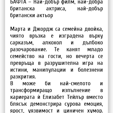
БАФТА – Най-добър филм, най-добра
британска актриса, най-добър
британски актьор
Марта и Джордж са семейна двойка,
чиято връзка е изградена върху
сарказъм, алкохол и дълбоко
разочарование. Те канят младо
семейство на гости, но вечерта се
превръща в разрушителна игра на
истини, манипулации и болезнени
разкрития.
В може би най-смелото и
трансформиращо изпълнение в
кариерата ѝ Елизабет Тейлър вместо
блясък демонстрира сурова емоция,
ярост, уязвимост и циничен хумор.