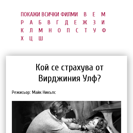
ПОКАЖИ ВСИЧКИ ФИЛМИ
B
E
M
P
А
Б
В
Г
Д
Е
Ж
З
И
К
Л
М
Н
О
П
С
Т
У
Ф
Х
Ц
Ш
Кой се страхува от
Вирджиния Улф?
Режисьор: Майк Никълс