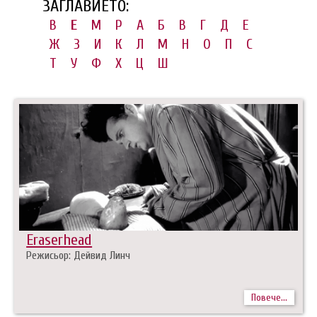
ЗАГЛАВИЕТО:
B
E
M
P
А
Б
В
Г
Д
Е
Ж
З
И
К
Л
М
Н
О
П
С
Т
У
Ф
Х
Ц
Ш
Eraserhead
Режисьор: Дейвид Линч
Повече...