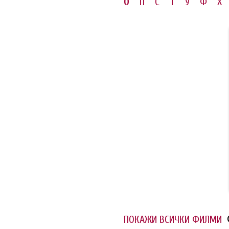
О
П
С
Т
У
Ф
Х
ПОКАЖИ ВСИЧКИ ФИЛМИ