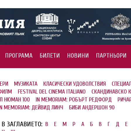
ПРОГРАМА
БИЛЕТИ
НОВИНИ
ПАРТНЬОРИ
ЕРИ
МУЗИКАТА
КЛАСИЧЕСКИ УДОВОЛСТВИЯ
СПЕЦИА
 ФИЛМ
FESTIVAL DEL CINEMA ITALIANO
СКАНДИНАВСКО 
Л НЮМАН 100
IN MEMORIAM: РОБЪРТ РЕДФОРД
РИЧА
IN MEMORIAM: ДЕЙВИД ЛИНЧ
БИБИ АНДЕРШОН 90
В ЗАГЛАВИЕТО:
B
E
M
P
А
Б
В
Г
Д
Е