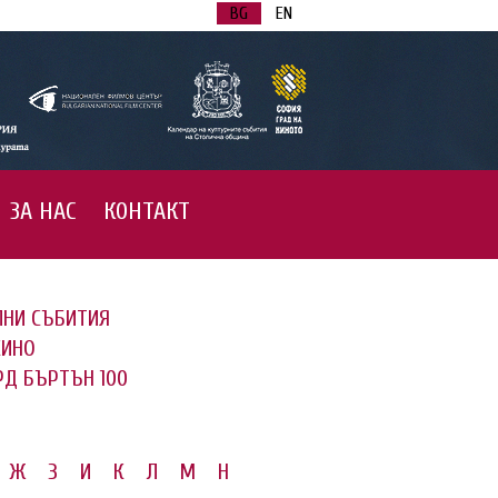
BG
EN
ЗА НАС
КОНТАКТ
ЛНИ СЪБИТИЯ
КИНО
РД БЪРТЪН 100
Ж
З
И
К
Л
М
Н