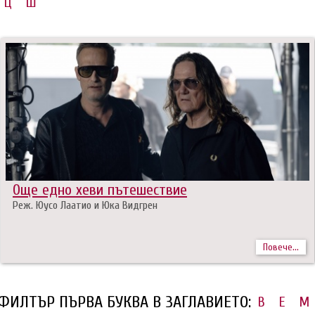
Ц
Ш
Още едно хеви пътешествие
Реж. Юусо Лаатио и Юка Видгрен
Повече...
ФИЛТЪР ПЪРВА БУКВА В ЗАГЛАВИЕТО:
B
E
M