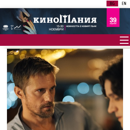
BG
EN