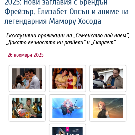
2025: Нови заглавия с Брендън
Фрейзър, Елизабет Олсън и аниме на
легендарния Мамору Хосода
Ексклузивни прожекции на „Семейство под наем“,
„Докато вечността ни раздели“ и „Скарлет“
26 ноември 2025