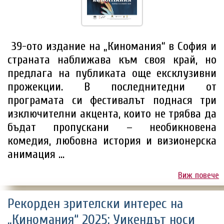
39-ото издание на „Киномания“ в София и
страната наближава към своя край, но
предлага на публиката още ексклузивни
прожекции. В последнитедни от
програмата си фестивалът поднася три
изключителни акцента, които не трябва да
бъдат пропускани – необикновена
комедия, любовна история и визионерска
анимация ...
Виж повече
Рекорден зрителски интерес на
„Киномания“ 2025: Уикендът носи