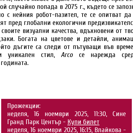
той случайно попада в 2075 г., където се запо
но с нейния робот-пазител, те се опитват да
ят пред глобални екологични предизвикателс
своите визуални качества, вдъхновени от т
заки. Богата на цветове и детайли, анима
ойто дъгите са следи от пътуващи във време
и уникален стил,
Arco
се нарежда сред 
годината.
Прожекции:
неделя, 16 ноември 2025, 11:30, Сине
Гранд Парк Център -
Купи билет
неделя, 16 ноември 2025, 16:15, Влайкова -