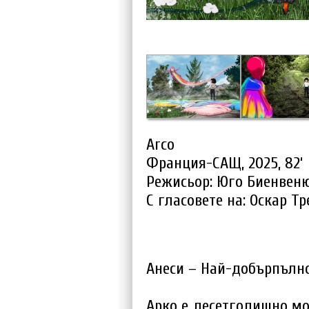
Arco
Франция-САЩ, 2025, 82‘
Режисьор: Юго Биенвен
С гласовете на: Оскар Т
Анеси – Най-добърпълн
Арко е десетгодишно мо