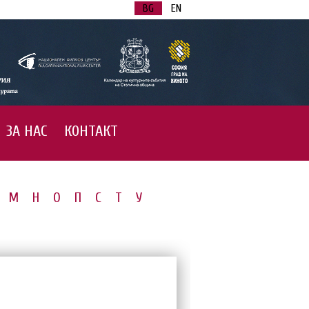
BG
EN
ЗА НАС
КОНТАКТ
М
Н
О
П
С
Т
У