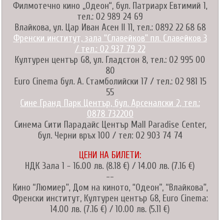
Филмотечно кино „Одеон“, бул. Патриарх Евтимий 1,
тел.: 02 989 24 69
Влайкова, ул. Цар Иван Асен II 11, тел.: 0892 22 68 68
Френски институт, зала “Славейков” пл. Славейков 3
/ тел.: 02 937 79 22
Културен център G8, ул. Гладстон 8, тел.: 02 995 00
80
Euro Cinema бул. А. Стамболийски 17 / тел.: 02 981 15
55
Сине Гранд Парк Център, бул. Арсеналски 2, тел.:
0878 732200
Синема Сити Парадайс Център Mall Paradise Center,
бул. Черни връх 100 / тел: 02 903 74 74
ЦЕНИ НА БИЛЕТИ:
НДК Зала 1 - 16.00 лв. (8.18 €) / 14.00 лв. (7.16 €)
--
Кино “Люмиер”, Дом на киното, “Одеон”, “Влайкова”,
Френски институт, Културен център G8, Euro Cinema:
14.00 лв. (7.16 €) / 10.00 лв. (5.11 €)