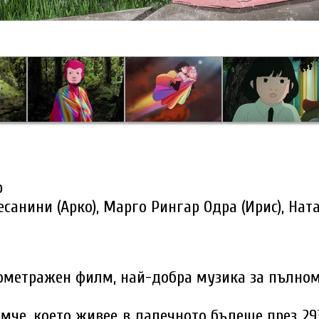
ю
ресанини (Арко), Марго Рингар Одра (Ирис), На
ометражен филм, най-добра музика за пълно
мче, което живее в далечното бъдеще през 293