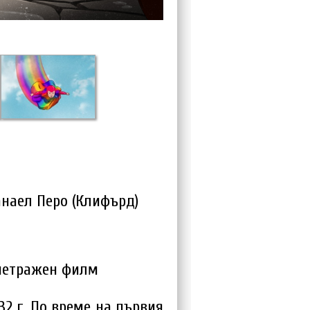
танаел Перо (Клифърд)
метражен филм
2 г. По време на първия