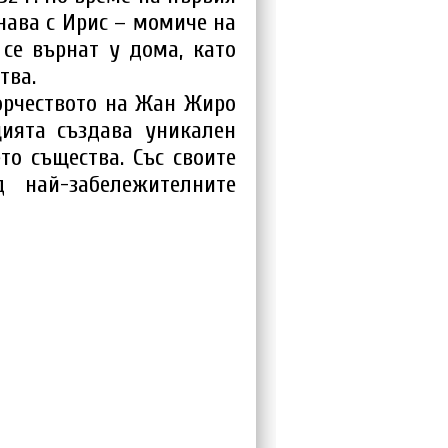
знава с Ирис – момиче на
 се върнат у дома, като
тва.
ворчеството на Жан Жиро
цията създава уникален
то същества. Със своите
най-забележителните