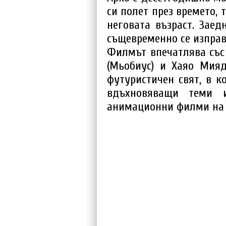
си полет през времето, 
неговата възраст. Заед
същевременно се изправ
Филмът впечатлява със 
(Мьобиус) и Хаяо Мияд
футуристичен свят, в к
вдъхновяващи теми 
анимационни филми на 