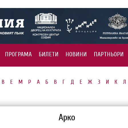
ПРОГРАМА
БИЛЕТИ
НОВИНИ
ПАРТНЬОРИ
B
E
M
P
А
Б
В
Г
Д
Е
Ж
З
И
К
Л
Арко