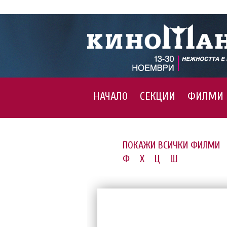
НАЧАЛО
СЕКЦИИ
ФИЛМИ
ПОКАЖИ ВСИЧКИ ФИЛМИ
Ф
Х
Ц
Ш