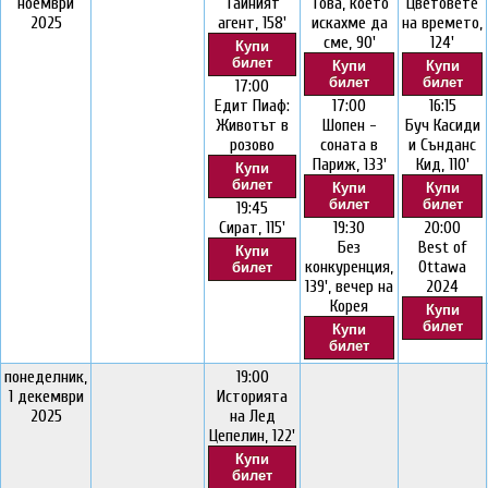
ноември
Тайният
Това, което
Цветовете
2025
агент, 158'
искахме да
на времето,
сме, 90'
124'
Купи
билет
Купи
Купи
билет
билет
17:00
Едит Пиаф:
17:00
16:15
Животът в
Шопен -
Буч Касиди
розово
соната в
и Сънданс
Париж, 133'
Кид, 110'
Купи
билет
Купи
Купи
билет
билет
19:45
Сират, 115'
19:30
20:00
Без
Best of
Купи
конкуренция,
Ottawa
билет
139', вечер на
2024
Корея
Купи
билет
Купи
билет
понеделник,
19:00
1 декември
Историята
2025
на Лед
Цепелин, 122'
Купи
билет