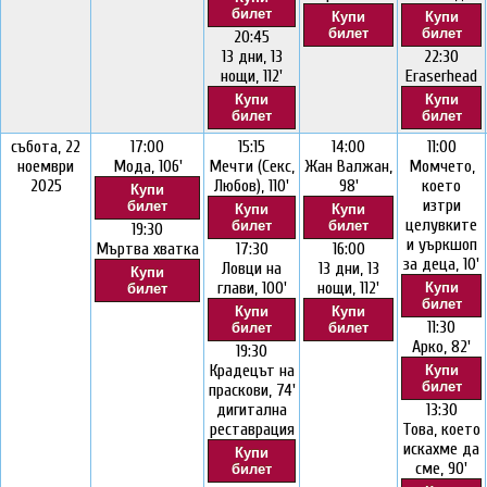
билет
Купи
Купи
билет
билет
20:45
13 дни, 13
22:30
нощи, 112'
Eraserhead
Купи
Купи
билет
билет
събота, 22
17:00
15:15
14:00
11:00
ноември
Мода, 106'
Мечти (Секс,
Жан Валжан,
Момчето,
2025
Любов), 110'
98'
което
Купи
изтри
билет
Купи
Купи
целувките
билет
билет
19:30
и уъркшоп
Мъртва хватка
17:30
16:00
за деца, 10'
Ловци на
13 дни, 13
Купи
глави, 100'
нощи, 112'
Купи
билет
билет
Купи
Купи
11:30
билет
билет
Арко, 82'
19:30
Крадецът на
Купи
билет
праскови, 74'
дигитална
13:30
реставрация
Това, което
искахме да
Купи
сме, 90'
билет