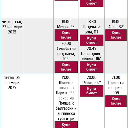
билет
четвъртък,
18:00
18:30
18:00
27 ноември
Мечти, 95'
Ледената
Арко, 82'
2025
кула, 117'
Купи
Купи
билет
билет
Купи
билет
20:00
Семейство
20:45
под наем,
Последният
103'
викинг, 116'
Купи
Купи
билет
билет
петък, 28
19:00
20:00
21:00
ноември
Шопен -
Pillion, 107'
Грозното
2025
соната в
сестриче,
Купи
Париж, 133’,
109
билет
вечер на
Купи
Полша, с
билет
български и
английски
субтитри
Купи