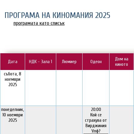
ПРОГРАМА НА КИНОМАНИЯ 2025
програмата като списък
Дом на
Дата
НДК - Зала 1
Люмиер
Одеон
киното
събота, 8
ноември
2025
понеделник,
20:00
10 ноември
Кой се
2025
страхува от
Вирджиния
Улф?