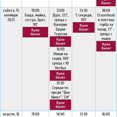
билет
събота, 15
19:00
13:00
13:30
18:00
ноември
Баща, майка,
Дузе, 122',
5 секунди,
Eraserhead
2025
сестра, брат,
среща с
105'
в плетена
110'
Валерия
торба за
Купи
Бруни
пазар, 17' -
билет
Купи
Тедески
среща с
билет
екипа
Купи
билет
Купи
билет
16:00
Ловци на
глави, 100'
среща с Ю
Несбьо
Купи
билет
19:30
Сервантес
преди "Дон
Кихот", 134'
Купи
билет
неделя, 16
19:00
14:00
13:30
16:00