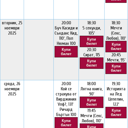
вторник, 25
20:00
18:30
18:30
ноември
Буч Касиди и
5 секунди,
Мечти
2025
Сънданс Кид,
105'
(Секс,
110', Пол
Любов), 110'
Купи
Нюман 100
билет
Купи
билет
20:30
Купи
билет
Сират, 115
20:45
Мечти, 95’
Купи
билет
Купи
билет
сряда, 26
20:00
18:00
19:30
ноември
Кой се
Лятна книга,
Историята
2025
страхува от
90'
на Лед
Вирджиния
Цепелин,
Купи
Улф?, 131'
122'
билет
Ричард
19:45
Купи
Бъртън 100
билет
Мечти (Секс,
Любов), 110'
Купи
билет
Купи