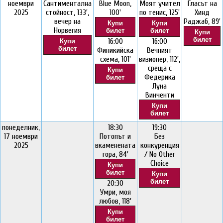
ноември
Сантиментална
Blue Moon,
Моят учител
Гласът на
2025
стойност, 133',
100'
по тенис, 125'
Хинд
вечер на
Раджаб, 89'
Купи
Купи
Норвегия
билет
билет
Купи
билет
16:00
16:00
Купи
билет
Финикийска
Вечният
схема, 101'
визионер, 112',
среща с
Купи
Федерика
билет
Луна
Винченти
Купи
билет
понеделник,
18:30
19:30
17 ноември
Потопът и
Без
2025
вкаменената
конкуренция
гора, 84'
/ No Other
Choice
Купи
билет
Купи
билет
20:30
Умри, моя
любов, 118'
Купи
билет