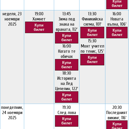
Купи
билет
неделя, 23
19:00
13:45
13:30
16:00
ноември
Хамнет
Зима под
Финикийска
Новата
2025
знака на
схема, 101'
вълна, 106'
Купи
враната, 112'
билет
Купи
Купи
билет
билет
Купи
билет
15:30
16:00
Моят учител
Когато те
по тенис, 125’
обичах
Купи
билет
Купи
билет
18:30
Историята
на Лед
Цепелин, 122'
Купи
билет
понеделник,
19:30
20:30
24 ноември
След лова
Последният
2025
викинг, 116'
Купи
билет
Купи
билет