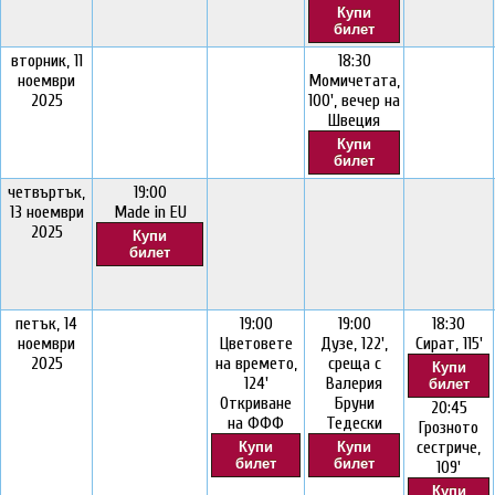
Купи
билет
вторник, 11
18:30
ноември
Момичетата,
2025
100', вечер на
Швеция
Купи
билет
четвъртък,
19:00
13 ноември
Made in EU
2025
Купи
билет
петък, 14
19:00
19:00
18:30
ноември
Цветовете
Дузе, 122',
Сират, 115'
2025
на времето,
среща с
Купи
124'
Валерия
билет
Откриване
Бруни
20:45
на ФФФ
Тедески
Грозното
сестриче,
Купи
Купи
билет
билет
109'
Купи