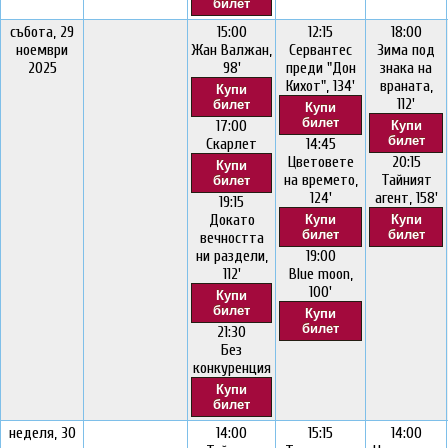
билет
събота, 29
15:00
12:15
18:00
ноември
Жан Валжан,
Сервантес
Зима под
2025
98'
преди "Дон
знака на
Кихот", 134'
враната,
Купи
112'
билет
Купи
билет
17:00
Купи
билет
Скарлет
14:45
Цветовете
20:15
Купи
на времето,
Тайният
билет
124'
агент, 158'
19:15
Докато
Купи
Купи
билет
билет
вечността
ни раздели,
19:00
112'
Blue moon,
100'
Купи
билет
Купи
билет
21:30
Без
конкуренция
Купи
билет
неделя, 30
14:00
15:15
14:00