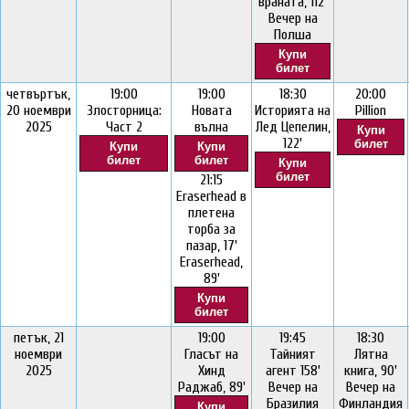
враната, 112'
Вечер на
Полша
Купи
билет
четвъртък,
19:00
19:00
18:30
20:00
20 ноември
Злосторница:
Новата
Историята на
Pillion
2025
Част 2
вълна
Лед Цепелин,
Купи
122'
билет
Купи
Купи
билет
билет
Купи
билет
21:15
Eraserhead в
плетена
торба за
пазар, 17'
Eraserhead,
89'
Купи
билет
петък, 21
19:00
19:45
18:30
ноември
Гласът на
Тайният
Лятна
2025
Хинд
агент 158'
книга, 90'
Раджаб, 89'
Вечер на
Вечер на
Бразилия
Финландия
Купи