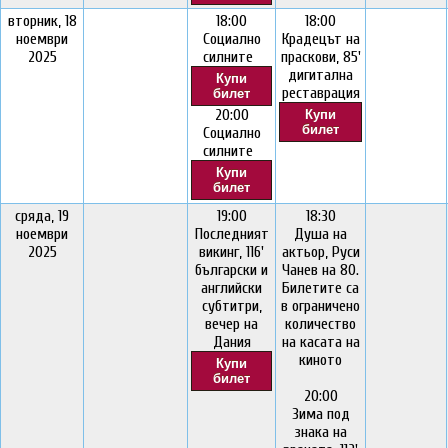
вторник, 18
18:00
18:00
ноември
Социално
Крадецът на
2025
силните
праскови, 85'
дигитална
Купи
реставрация
билет
20:00
Купи
билет
Социално
силните
Купи
билет
сряда, 19
19:00
18:30
ноември
Последният
Душа на
2025
викинг, 116'
актьор, Руси
български и
Чанев на 80.
английски
Билетите са
субтитри,
в ограничено
вечер на
количество
Дания
на касата на
киното
Купи
билет
20:00
Зима под
знака на