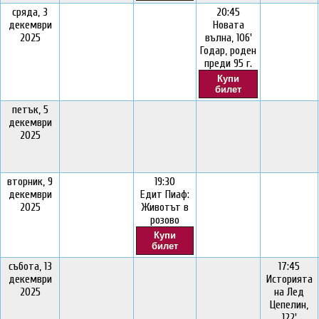
сряда, 3
20:45
декември
Новата
2025
вълна, 106'
Годар, роден
преди 95 г.
Купи
билет
петък, 5
декември
2025
вторник, 9
19:30
декември
Едит Пиаф:
2025
Животът в
розово
Купи
билет
събота, 13
17:45
декември
Историята
2025
на Лед
Цепелин,
122'